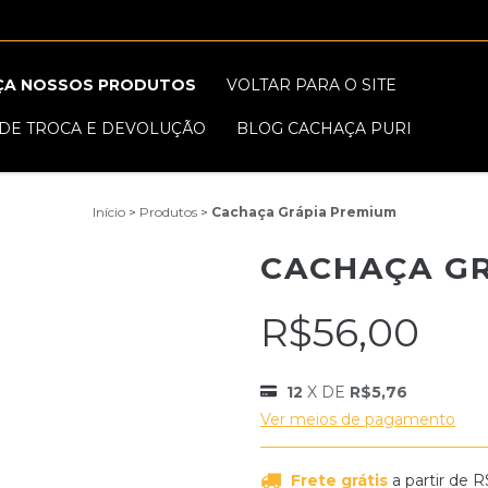
ÇA NOSSOS PRODUTOS
VOLTAR PARA O SITE
 DE TROCA E DEVOLUÇÃO
BLOG CACHAÇA PURI
Início
>
Produtos
>
Cachaça Grápia Premium
CACHAÇA GR
R$56,00
12
X DE
R$5,76
Ver meios de pagamento
Frete grátis
a partir de
R