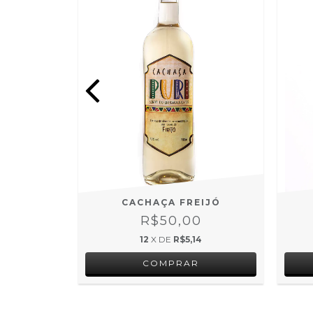
ATA
CACHAÇA FREIJÓ
0
R$50,00
3
12
X DE
R$5,14