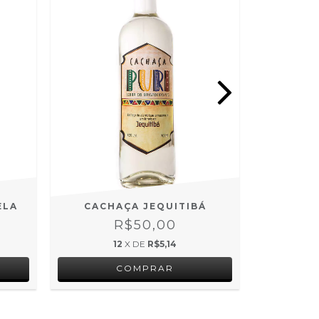
ELA
CACHAÇA JEQUITIBÁ
CACH
R$50,00
12
X DE
R$5,14